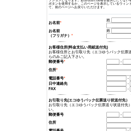
プションとなります。必須項目の情報を提供したくない場合
ボタンを使用するか、このページを表示しているウィン
て、前のページへお戻りいただけます。
姓
お名前
*
姓
お名前
（フリガナ）
*
お客様住所(料金支払い用紙送付先)
お客様住所とお引取り先（エコゆうパック伝票
らのみご記入下さい。
郵便番号
*
-
住所
*
電話番号
*
-
日中連絡先
-
FAX
-
お引取り先(エコゆうパック伝票送り状送付先）
お引取り先（エコゆうパック伝票送り状送付先
い。
郵便番号
-
住所
電話番号
-