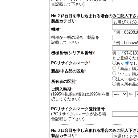
合記載して下さい)
No.2 (2台目を申し込まれる場合のみご記入下さ
製品カテゴリ
*
機種
*
「例：832081
機種が不明の場合、製品を
記載して下さい
「例：Leno
機械番号(シリアル番号)
*
例：「97-C10
とご登録くだ
PCリサイクルマーク
*
あり
なし
「新品」購
新品/中古品の区別
*
「中古」購
法人（会社
所有者の区別
*
個人所有品
ご購入時期
*
(1995年以前の場合は1995年を選
年
択してください)
PCリサイクルマーク登録番号
(PCリサイクルマークがある場
合記載して下さい)
No.3 (3台目を申し込まれる場合のみご記入下さ
製品カテゴリ
*