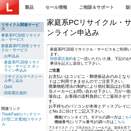
製品
セール情報
ご相談＆サポート
販
家庭系PCリサイクル・
リサイクル関連サービ
ス
ンライン申込み
事業系PC回収リサイク
ル・サービス
家庭庭系PC回収リサイ
家庭系PC回収リサイクル・サービスをご利用
クル・サービス
ます。
お申込み
回収委託規約
をご一読いただいた後、下記のお
家庭系PC回収リサイ
事項を記入し送信して下さい。
クル・サービス オン
ライン申込み
ご注意
お支払いはコンビニ・郵便振込みのみとなり
リサイクルマークシー
ル申し込み
ドはご利用できませんのでご注意下さい。
廃棄物処理法の制約により他社製品はお引取
Q&A
当メーカーにお問い合わせ下さい。万が一他
回収委託規約
場合は、お客様の送料負担にてご返却させて
す。
お手持ちのパソコンが本体とディスプレイに別
関連リンク
とNo.2に分けてご記入下さい。
ThinkPadのバッテリー
機種(マシンタイプ)、モデルの調べ方は
こち
[小型二次電池]リサイク
機械番号(シリアル番号)の調べ方は
こちら
ル
アスタリスク（
*
）で示されたフィールドは、送信を完了