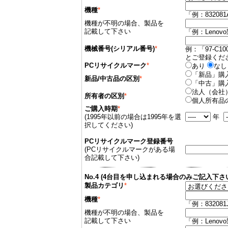
機種
*
「例：832081
機種が不明の場合、製品を
記載して下さい
「例：Leno
機械番号(シリアル番号)
*
例：「97-C10
とご登録くだ
PCリサイクルマーク
*
あり
なし
「新品」購
新品/中古品の区別
*
「中古」購
法人（会社
所有者の区別
*
個人所有品
ご購入時期
*
(1995年以前の場合は1995年を選
年
択してください)
PCリサイクルマーク登録番号
(PCリサイクルマークがある場
合記載して下さい)
No.4 (4台目を申し込まれる場合のみご記入下さ
製品カテゴリ
*
機種
*
「例：832081
機種が不明の場合、製品を
記載して下さい
「例：Leno