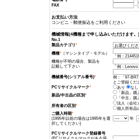
FAX
-
お支払い方法
コンビニ・郵便振込をご利用ください
機械情報(4機種まで申し込みいただけます。
No.1
製品カテゴリ
*
機種
*
（マシンタイプ・モデル）
「例：214451
機種が不明の場合、製品を
記載して下さい
「例：Lenov
機械番号(シリアル番号)
*
例：「97-BR7
とご登録くだ
PCリサイクルマーク
*
あり
なし
「新品」購
新品/中古品の区別
*
「中古」購
法人（会社
所有者の区別
*
個人所有品
ご購入時期
*
(1995年以前の場合は1995年を選
年
択してください)
PCリサイクルマーク登録番号
(PCリサイクルマークがある場