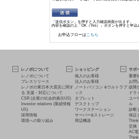
「送信ボタン」を押すと入力確認画面が出ます。
内容を確認の上「OK（Yes）」ボタンを押すと申
お申込フローは
こちら
レノボについて
ショッピング
サポ
レノボについて
個人のお客様
重要
プレスリリース
法人のお客様
お問
レノボの東日本大震災に関す
ノートパソコン &ウルトラブ
故障
る 支援・対応について
ック
ドラ
CSR (企業の社会的責任US)
タブレット
ユー
Investor relations (業績情報
デスクトップ
ル
US)
ワークステーション
診断
採用情報
サーバー&ストレージ
保証
環境への取り組み
周辺機器
Thi
交換
AC
Thi