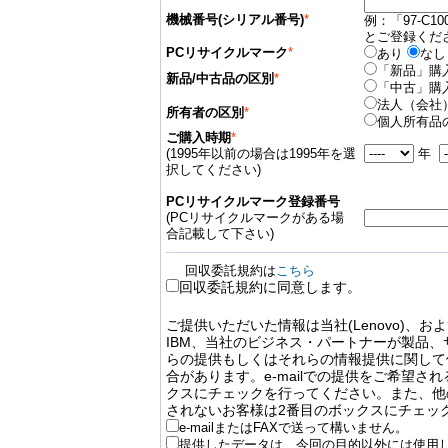
機械番号(シリアル番号)
*
例：「97-C10
とご登録くだ
PCリサイクルマーク
*
あり
なし
「新品」購
新品/中古品の区別
*
「中古」購
法人（会社
所有者の区別
*
個人所有品
ご購入時期
*
(1995年以前の場合は1995年を選
年
択してください)
PCリサイクルマーク登録番号
(PCリサイクルマークがある場
合記載して下さい)
回収委託規約は
こちら
回収委託規約に同意します。
ご提供いただいた情報は当社(Lenovo)、
IBM、当社のビジネス・パートナーが製品
らの提供もしくはそれらの情報提供に関して
合があります。e-mailでの提供をご希望さ
クスにチェックを行ってください。また、他
されないお客様は2番目のボックスにチェッ
e-mailまたはFAXで送って構いません。
提供したデータは、今回の目的以外には使用